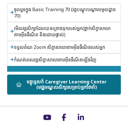
ចូលរួមក្នុង Basic Training 70 (វគ្គបណ្តុះបណ្តាលមូលដ្ឋាន
70)
មើលវគ្គសិក្សាដែលបានគ្រោងទុករបស់អ្នក(ថ្នាក់សិក្ខាសាលា
តាមអ៊ីនធឺណិត និងដោយផ្ទាល់)
ទទួលតំណ Zoom សិក្ខាសាលាតាមអ៊ីនធឺណិតរបស់អ្នក
កំណត់ពេលវគ្គសិក្ខាសាលាតាមអ៊ីនធឺណិតឡើងវិញ
មគ្គុទ្ទេសក៍ Caregiver Learning Center
(មជ្ឈមណ្ឌលសិក្សាសម្រាប់អ្នកថែទាំ)