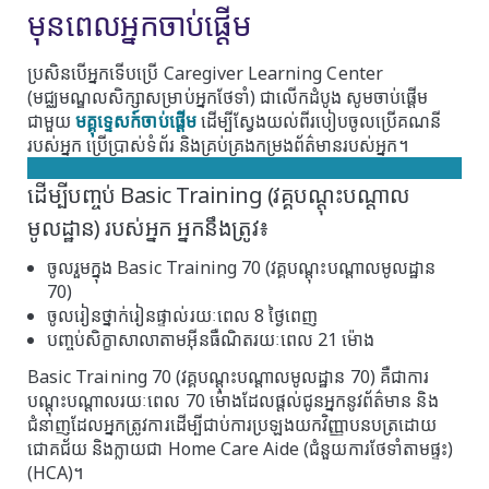
មុនពេលអ្នកចាប់ផ្តើម
ប្រសិនបើអ្នកទើបប្រើ Caregiver Learning Center
(មជ្ឈមណ្ឌលសិក្សាសម្រាប់អ្នកថែទាំ) ជាលើកដំបូង សូមចាប់ផ្តើម
ជាមួយ
មគ្គុទ្ទេសក៍ចាប់ផ្តើម
ដើម្បីស្វែងយល់ពីរបៀបចូលប្រើគណនី
របស់អ្នក ប្រើប្រាស់ទំព័រ និងគ្រប់គ្រងកម្រងព័ត៌មានរបស់អ្នក។
ដើម្បីបញ្ចប់ Basic Training (វគ្គបណ្តុះបណ្តាល
មូលដ្ឋាន) របស់អ្នក អ្នកនឹងត្រូវ៖
ចូលរួមក្នុង Basic Training 70 (វគ្គបណ្តុះបណ្តាលមូលដ្ឋាន
70)
ចូលរៀនថ្នាក់រៀនផ្ទាល់រយៈពេល 8 ថ្ងៃពេញ
បញ្ចប់សិក្ខាសាលាតាមអ៊ីនធឺណិតរយៈពេល 21 ម៉ោង
Basic Training 70 (វគ្គបណ្តុះបណ្តាលមូលដ្ឋាន 70) គឺជាការ
បណ្តុះបណ្តាលរយៈពេល 70 ម៉ោងដែលផ្តល់ជូនអ្នកនូវព័ត៌មាន និង
ជំនាញដែលអ្នកត្រូវការដើម្បីជាប់ការប្រឡងយកវិញ្ញាបនបត្រដោយ
ជោគជ័យ និងក្លាយជា Home Care Aide (ជំនួយការថែទាំតាមផ្ទះ)
(HCA)។