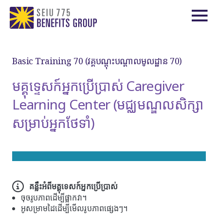
Basic Training 70 (វគ្គបណ្តុះបណ្តាលមូលដ្ឋាន 70)
មគ្គុទ្ទេសក៍អ្នកប្រើប្រាស់ Caregiver
Learning Center (មជ្ឈមណ្ឌលសិក្សា
សម្រាប់អ្នកថែទាំ)
គន្លឹះអំពីមគ្គុទេសក៍អ្នកប្រើប្រាស់
ចុចរូបភាពដើម្បីផ្អាកវា។
អូសម្រាមដៃដើម្បីមើលរូបភាពផ្សេងៗ។