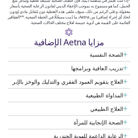
*إذا كنت تعمل في منظمة دينية، فإن خطتك الصحية تستبعد تغطية وسائل منع
الحمل، كما هو مسموح به بموجب الإعفاء الديني لقانون الرعاية الصحية بأسعار
معقولة. وعلى الرغم من ذلك، سوف تتلقى هذه التغطية دون مُقابل مادي (ودون
اتخاذ أي إجراء إضافي) من Aetna، ما دُمت مسجّلًا في الخطة الصحية. **العقاقير
القائمة على القيمة هي أدوية جنيسة لعلاج مختلف الحالات الصحية.
مزايا Aetna الإضافية
الصحة النفسية
تدريب العافية وبرامجها
العلاج بتقويم العمود الفقري والتدليك والوخز بالإبر
المداواة الطبيعية
العلاج الطبيعي
الصحة الإنجابية للمرأة
الرعاية الداعمة للهوية الجندرية