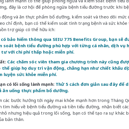
ống lành mạnh có thể giúp phòng ngừa và kiểm soát bệnh tiểu 
ường, đây là cơ hội để phòng ngừa bệnh tiểu đường trước khi 
ận động và ăn thực phẩm bổ dưỡng, kiểm soát và theo dõi mức
eo chỉ định, bạn có thể kiểm soát tình trạng bệnh và sức khỏe
ồn trợ giúp có thể hữu ích:
 có bảo hiểm thông qua SEIU 775 Benefits Group, bạn sẽ 
m soát bệnh tiểu đường phù hợp với từng cá nhân, dịch vụ 
tư với chi phí thấp hoặc miễn phí.
ất:
Các chăm sóc viên tham gia chương trình này cũng đư
ó thể giúp họ duy trì vận động, chẳng hạn như chiết khấu d
n luyện sức khỏe miễn phí.
ạn có lối sống lành mạnh:
Thử 5 cách đơn giản sau đây để du
ả ăn uống thực phẩm bổ dưỡng.
ện các bước hướng tới ngày mai khỏe mạnh hơn trong Tháng Qu
 tìm hiểu về bệnh tiểu đường và tiền tiểu đường, nhận biết các 
hỏ nhưng hiệu quả trong lối sống, bạn có thể tạo ra sự khác bi
ủa bản thân.