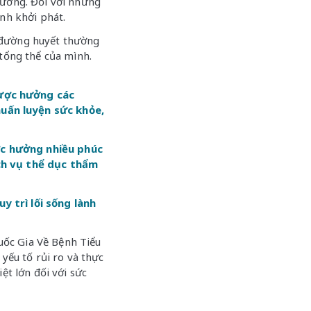
đường. Đối với những
bệnh khởi phát.
 đường huyết thường
 tổng thể của mình.
được hưởng các
huấn luyện sức khỏe,
ợc hưởng nhiều phúc
ịch vụ thể dục thẩm
y trì lối sống lành
ốc Gia Về Bệnh Tiểu
yếu tố rủi ro và thực
ệt lớn đối với sức