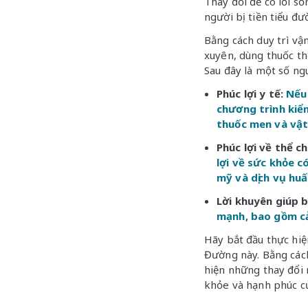
Thay đổi để có lối s
người bị tiền tiểu đ
Bằng cách duy trì v
xuyên, dùng thuốc th
Sau đây là một số ngu
Phúc lợi y tế:
Nếu
chương trình kiể
thuốc men và vật 
Phúc lợi về thể ch
lợi về sức khỏe c
mỹ và dịch vụ huấ
Lời khuyên giúp b
mạnh, bao gồm c
Hãy bắt đầu thực hi
Đường này. Bằng cách
hiện những thay đổi n
khỏe và hạnh phúc c