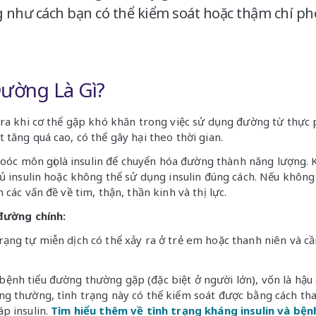
g như cách bạn có thể kiểm soát hoặc thậm chí p
Đường Là Gì?
ra khi cơ thể gặp khó khăn trong việc sử dụng đường từ thực
tăng quá cao, có thể gây hại theo thời gian.
oóc môn gọi là insulin để chuyển hóa đường thành năng lượng. K
ủ insulin hoặc không thể sử dụng insulin đúng cách. Nếu không đ
các vấn đề về tim, thận, thần kinh và thị lực.
 đường chính:
trạng tự miễn dịch có thể xảy ra ở trẻ em hoặc thanh niên và cầ
bệnh tiểu đường thường gặp (đặc biệt ở người lớn), vốn là hậu 
ng thường, tình trạng này có thể kiểm soát được bằng cách tha
áp insulin.
Tìm hiểu thêm về tình trạng kháng insulin và bệ