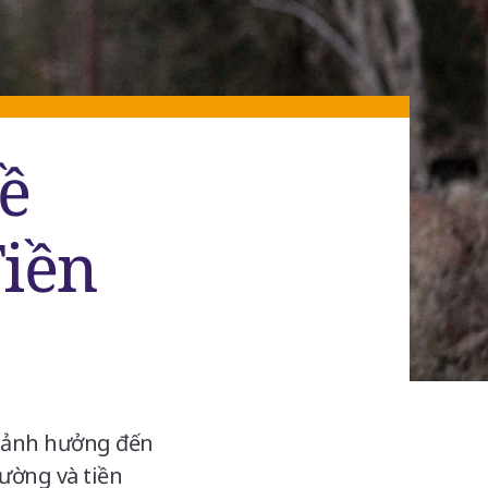
ề
iền
e ảnh hưởng đến
đường và tiền