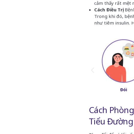
cảm thấy rất mệt 
Cách Điều Trị
: Bện
Trong khi đó, bệnh
như tiêm insulin. 
Lâu Lành
Đau Đầu
Đói
Cách Phòng
Tiểu Đườn