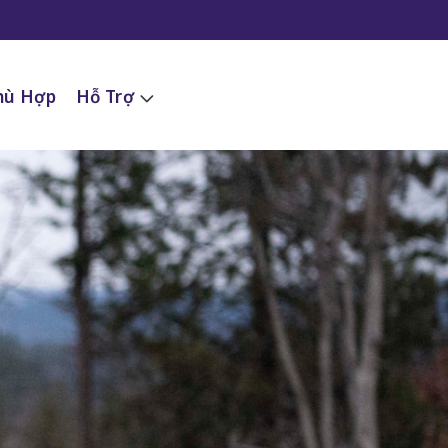
hù Hợp
Hỗ Trợ