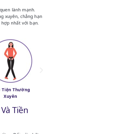
 quen lành mạnh.
ờng xuyên, chẳng hạn
ù hợp nhất với bạn.
u Tiện Thường
Mệt Mỏi
Giảm Cân
Xuyên
Và Tiền