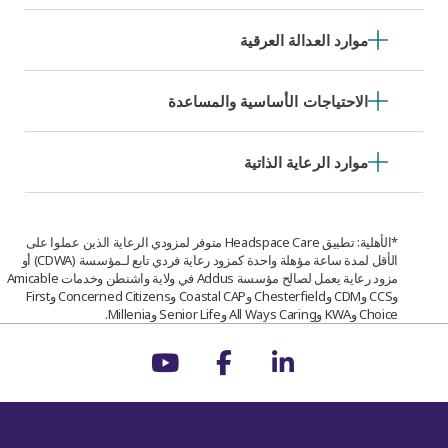
موارد العدالة العرقية
الاحتياجات الأساسية والمساعدة
موارد الرعاية الذاتية
*الأهلية: تطبيق Headspace Care متوفر لمزودي الرعاية الذين عملوا على
الأقل لمدة ساعة مؤهلة واحدة كمزود رعاية فردي تابع لـمؤسسة (CDWA) أو
مزود رعاية يعمل لصالح مؤسسة Addus في ولاية واشنطن وخدمات Amicable
وCCS وCDM وChesterfield وCoastal CAP وConcerned Citizens وFirst
Choice وKWA وAll Ways Caring وSenior Life وMillenia.