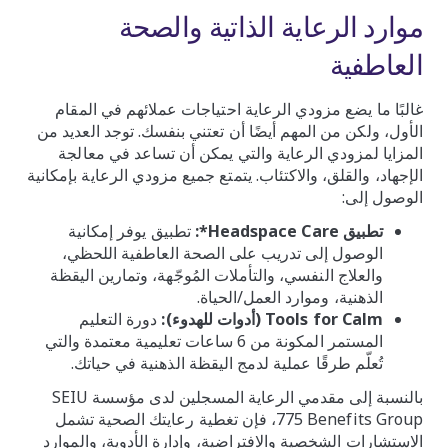
موارد الرعاية الذاتية والصحة
العاطفية
غالبًا ما يضع مزودي الرعاية احتياجات عملائهم في المقام
الأول، ولكن من المهم أيضًا أن تعتني بنفسك. توجد العديد من
المزايا لمزودي الرعاية والتي يمكن أن تساعد في معالجة
الإجهاد، والقلق، والاكتئاب. يتمتع جميع مزودي الرعاية بإمكانية
الوصول إلى:
تطبيق Headspace Care*:
تطبيق يوفر إمكانية
الوصول إلى تدريب على الصحة العاطفية اللحظي،
والعلاج النفسي، والتأملات المُوجّهة، وتمارين اليقظة
الذهنية، وموارد العمل/الحياة.
Tools for Calm (أدوات للهدوء):
دورة التعليم
المستمر المكونة من 6 ساعات تعليمية معتمدة والتي
تُعلّم طرقًا عملية لدمج اليقظة الذهنية في حياتك.
بالنسبة إلى مقدمي الرعاية المسجلين لدى مؤسسة SEIU
775 Benefits Group، فإن تغطية رعايتك الصحية تشمل
الاستشارات الشخصية والافتراضية، وإدارة الأدوية، والموارد