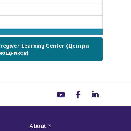
egiver Learning Center (Центра
мощников)
About