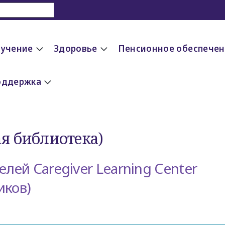
учение
Здоровье
Пенсионное обеспечен
оддержка
ая библиотека)
лей Caregiver Learning Center
иков)