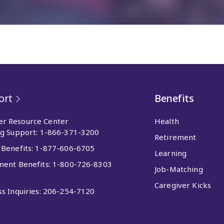
ort
Benefits
r Resource Center
Health
ng Support:
1-866-371-3200
Retirement
 Benefits:
1-877-606-6705
Learning
ment Benefits:
1-800-726-8303
Job-Matching
Caregiver Kicks
s Inquiries:
206-254-7120