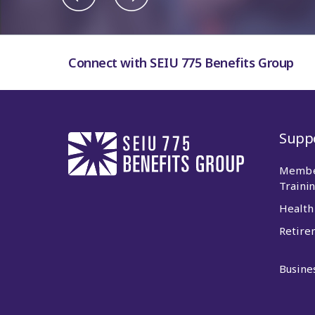
Connect with SEIU 775 Benefits Group
Supp
Membe
Traini
Health
Retire
Busines