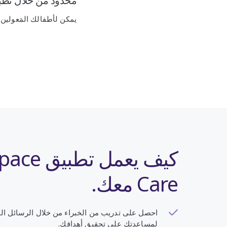
محدود من خلال تطبيق Headspace Care ومكتبة المو
يمكن لأطفالك المَعولين أيضًا الحص
كيف يعمل ت
Care معك.
احصل على تدريب من الخبراء من خلال الرسائل ا
لمساعدتك على تحقيق أهدافك.