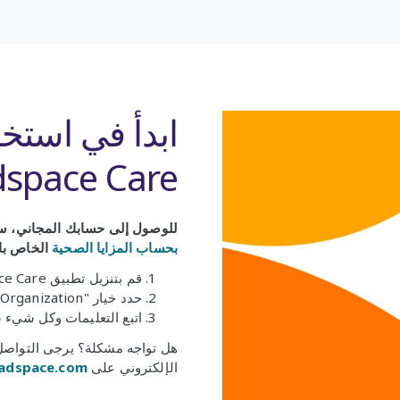
ابدأ في استخ
space Care.
للوصول إلى حسابك المجاني، ستح
بحساب المزايا الصحية
الخاص بك
قم بتنزيل تطبيق Headspace Care.
حدد خيار "My Organization" (مؤسستي).
اتبع التعليمات وكل شيء س
هل تواجه مشكلة؟ يرجى التواصل م
الإلكتروني على
adspace.com