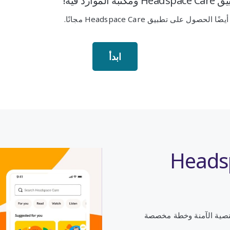
ارد فيه!
ول على تطبيق Headspace Care مجانًا.
ابدأ
طبيق Headspace
لنصية الآمنة وخطة مخصصة