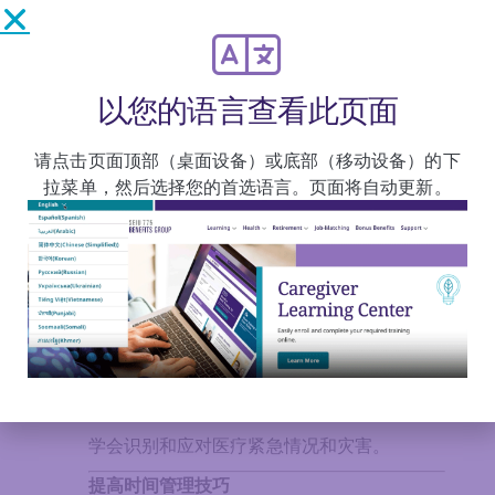
减少感染的传播
在线 / 1 学分小时
本课程将介绍感染风险以及如何安全地清洁设
备和处理垃圾。
以您的语言查看此页面
看护人和客户的相处经验
在线 / 1 学分小时
请点击页面顶部（桌面设备）或底部（移动设备）的下
拉菜单，然后选择您的首选语言。页面将自动更新。
本课程旨在为家庭护理工作者提供关于看护人
职责的更多信息。
了解基本医学术语
在线 / 1 学分小时
本课程讲解医学术语中常用的构词语素。您将
练习把医学术语及缩略词翻译成简明语言。
急救护理和防灾准备
在线 / 1 学分小时
学会识别和应对医疗紧急情况和灾害。
提高时间管理技巧